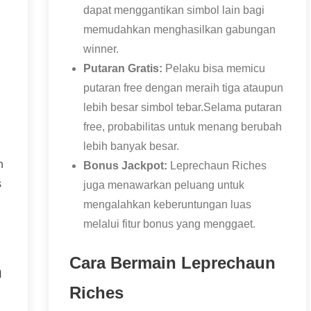
dapat menggantikan simbol lain bagi
memudahkan menghasilkan gabungan
winner.
Putaran Gratis:
Pelaku bisa memicu
putaran free dengan meraih tiga ataupun
lebih besar simbol tebar.Selama putaran
free, probabilitas untuk menang berubah
lebih banyak besar.
n
Bonus Jackpot:
Leprechaun Riches
s
juga menawarkan peluang untuk
mengalahkan keberuntungan luas
melalui fitur bonus yang menggaet.
Cara Bermain Leprechaun
n
Riches