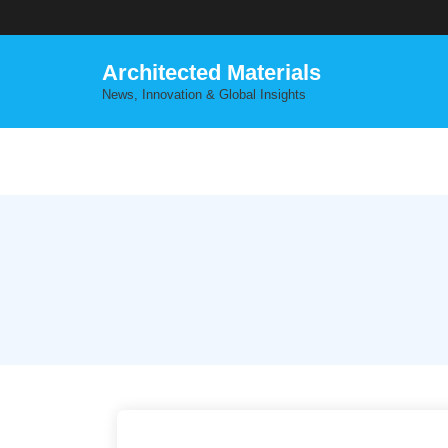
Skip
to
content
Architected Materials
News, Innovation & Global Insights