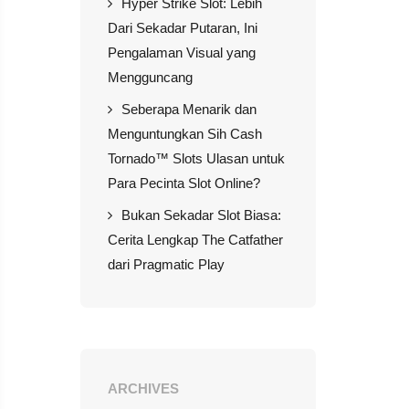
Hyper Strike Slot: Lebih
Dari Sekadar Putaran, Ini
Pengalaman Visual yang
Mengguncang
Seberapa Menarik dan
Menguntungkan Sih Cash
Tornado™ Slots Ulasan untuk
Para Pecinta Slot Online?
Bukan Sekadar Slot Biasa:
Cerita Lengkap The Catfather
dari Pragmatic Play
ARCHIVES