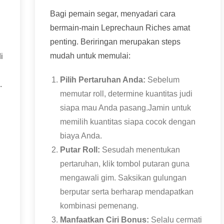
Bagi pemain segar, menyadari cara
bermain-main Leprechaun Riches amat
penting. Beriringan merupakan steps
mudah untuk memulai:
i
Pilih Pertaruhan Anda:
Sebelum
.
memutar roll, determine kuantitas judi
siapa mau Anda pasang.Jamin untuk
memilih kuantitas siapa cocok dengan
biaya Anda.
Putar Roll:
Sesudah menentukan
pertaruhan, klik tombol putaran guna
mengawali gim. Saksikan gulungan
berputar serta berharap mendapatkan
kombinasi pemenang.
Manfaatkan Ciri Bonus:
Selalu cermati