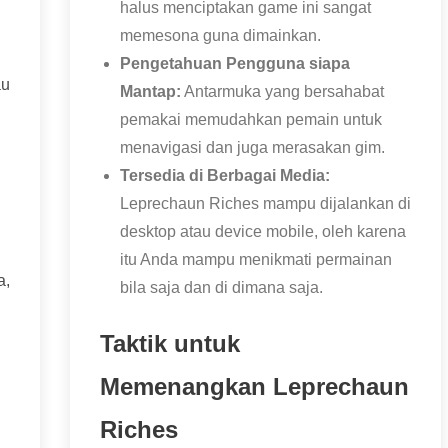
halus menciptakan game ini sangat
memesona guna dimainkan.
Pengetahuan Pengguna siapa
au
Mantap:
Antarmuka yang bersahabat
pemakai memudahkan pemain untuk
menavigasi dan juga merasakan gim.
Tersedia di Berbagai Media:
Leprechaun Riches mampu dijalankan di
desktop atau device mobile, oleh karena
itu Anda mampu menikmati permainan
a,
bila saja dan di dimana saja.
Taktik untuk
Memenangkan Leprechaun
Riches