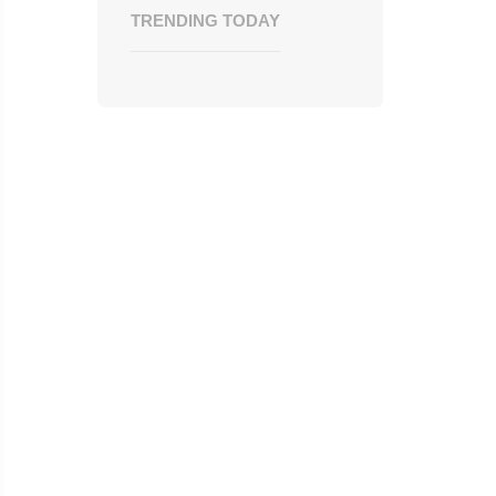
TRENDING TODAY