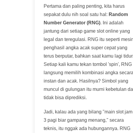
Pertama dan paling penting, kita harus
sepakat dulu nih soal satu hal:
Random
Number Generator (RNG)
. Ini adalah
jantung dari setiap game slot online yang
legal dan teregulasi. RNG itu seperti mesi
penghasil angka acak super cepat yang
terus berputar, bahkan saat kamu lagi tidur
Setiap kali kamu tekan tombol 'spin', RNG
langsung memilih kombinasi angka secar
instan dan acak. Hasilnya? Simbol yang
muncul di gulungan itu murni kebetulan d
tidak bisa diprediksi.
Jadi, kalau ada yang bilang "main slot jam
3 pagi biar gampang menang," secara
teknis, itu nggak ada hubungannya. RNG