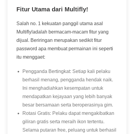
Fitur Utama dari Multifly!
Salah no. 1 kekuatan panggil utama asal
Multifly!adalah bermacam-macam fitur yang
dijual. Beriringan merupakan sedikit fitur
password apa membuat permainan ini seperti
itu menggaet:
Pengganda Bertingkat: Setiap kali pelaku
berhasil menang, pengganda hendak naik.
Ini menghadiahkan kesempatan untuk
mendapatkan kejayaan yang lebih banyak
besar bersamaan serta beroperasinya gim.
Rotasi Gratis: Pelaku dapat mengakibatkan
giliran gratis serta meraih ikon tertentu.
Selama putaran free, peluang untuk berhasil