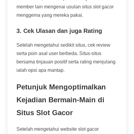
member lain mengenai usulan situs slot gacor
menggema yang mereka pakai.
3. Cek Ulasan dan juga Rating
Setelah mengetahui sedikit situs, cek review
serta poin asal user berbeda. Situs-situs
bersama tinjauan positif serta rating menjulang
ialah opsi apa mantap.
Petunjuk Mengoptimalkan
Kejadian Bermain-Main di
Situs Slot Gacor
Setelah mengetahui website slot gacor