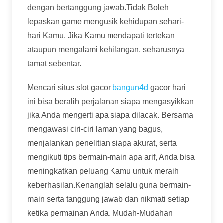
dengan bertanggung jawab.Tidak Boleh
lepaskan game mengusik kehidupan sehari-
hari Kamu. Jika Kamu mendapati tertekan
ataupun mengalami kehilangan, seharusnya
tamat sebentar.
Mencari situs slot gacor
bangun4d
gacor hari
ini bisa beralih perjalanan siapa mengasyikkan
jika Anda mengerti apa siapa dilacak. Bersama
mengawasi ciri-ciri laman yang bagus,
menjalankan penelitian siapa akurat, serta
mengikuti tips bermain-main apa arif, Anda bisa
meningkatkan peluang Kamu untuk meraih
keberhasilan.Kenanglah selalu guna bermain-
main serta tanggung jawab dan nikmati setiap
ketika permainan Anda. Mudah-Mudahan