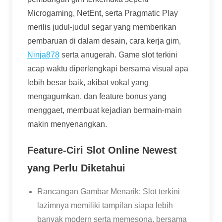
Microgaming, NetEnt, serta Pragmatic Play
merilis judul-judul segar yang memberikan
pembaruan di dalam desain, cara kerja gim,
Ninja878
serta anugerah. Game slot terkini
acap waktu diperlengkapi bersama visual apa
lebih besar baik, akibat vokal yang
mengagumkan, dan feature bonus yang
menggaet, membuat kejadian bermain-main
makin menyenangkan.
Feature-Ciri Slot Online Newest
yang Perlu Diketahui
Rancangan Gambar Menarik: Slot terkini
lazimnya memiliki tampilan siapa lebih
banyak modern serta memesona, bersama