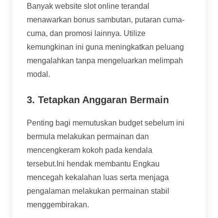
Banyak website slot online terandal
menawarkan bonus sambutan, putaran cuma-
cuma, dan promosi lainnya. Utilize
kemungkinan ini guna meningkatkan peluang
mengalahkan tanpa mengeluarkan melimpah
modal.
3. Tetapkan Anggaran Bermain
Penting bagi memutuskan budget sebelum ini
bermula melakukan permainan dan
mencengkeram kokoh pada kendala
tersebut.Ini hendak membantu Engkau
mencegah kekalahan luas serta menjaga
pengalaman melakukan permainan stabil
menggembirakan.