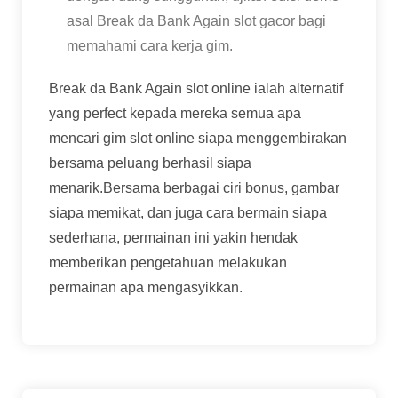
asal Break da Bank Again slot gacor bagi
memahami cara kerja gim.
Break da Bank Again slot online ialah alternatif
yang perfect kepada mereka semua apa
mencari gim slot online siapa menggembirakan
bersama peluang berhasil siapa
menarik.Bersama berbagai ciri bonus, gambar
siapa memikat, dan juga cara bermain siapa
sederhana, permainan ini yakin hendak
memberikan pengetahuan melakukan
permainan apa mengasyikkan.