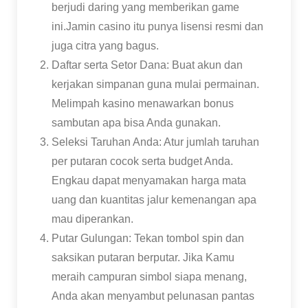
berjudi daring yang memberikan game
ini.Jamin casino itu punya lisensi resmi dan
juga citra yang bagus.
Daftar serta Setor Dana: Buat akun dan
kerjakan simpanan guna mulai permainan.
Melimpah kasino menawarkan bonus
sambutan apa bisa Anda gunakan.
Seleksi Taruhan Anda: Atur jumlah taruhan
per putaran cocok serta budget Anda.
Engkau dapat menyamakan harga mata
uang dan kuantitas jalur kemenangan apa
mau diperankan.
Putar Gulungan: Tekan tombol spin dan
saksikan putaran berputar. Jika Kamu
meraih campuran simbol siapa menang,
Anda akan menyambut pelunasan pantas