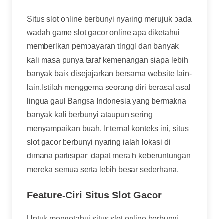
Situs slot online berbunyi nyaring merujuk pada
wadah game slot gacor online apa diketahui
memberikan pembayaran tinggi dan banyak
kali masa punya taraf kemenangan siapa lebih
banyak baik disejajarkan bersama website lain-
lain.Istilah menggema seorang diri berasal asal
lingua gaul Bangsa Indonesia yang bermakna
banyak kali berbunyi ataupun sering
menyampaikan buah. Internal konteks ini, situs
slot gacor berbunyi nyaring ialah lokasi di
dimana partisipan dapat meraih keberuntungan
mereka semua serta lebih besar sederhana.
Feature-Ciri Situs Slot Gacor
Untuk mengetahui situs slot online berbunyi