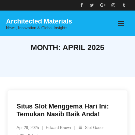
Skip
to
Architected Materials
content
News, Innovation & Global Insights
MONTH:
APRIL 2025
Situs Slot Menggema Hari Ini:
Temukan Nasib Baik Anda!
Apr 28, 2025
Edward Brown
Slot Gacor