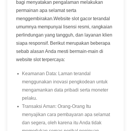
bagi menyatakan pengalaman melakukan
permainan apa selamat serta
menggembirakan.Website slot gacor terandal
umumnya mempunyai lisensi resmi, rangkaian
perlindungan yang tangguh, dan layanan klien
siapa responsif. Berikut merupakan beberapa
sebab alasan Anda mesti bermain-main di
website slot terpercaya:
Keamanan Data: Laman terandal
menggunakan inovasi pengkodean untuk
mengamankan data pribadi serta moneter
pelaku.
Transaksi Aman: Orang-Orang Itu
menyajikan cara pembayaran apa selamat
dan segera, oleh karena itu Anda tidak
memerlukan cemas perihal penipuan.