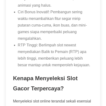
animasi yang halus.
Ciri Bonus Inovatif: Pembangun sering
waktu menambahkan fitur segar mirip
putaran cuma-cuma, ikon buas, dan mini-
games siapa memperbaiki peluang
mengalahkan.
RTP Tinggi: Berlimpah slot newest
menyediakan Balik to Pemain (RTP) apa
lebih tinggi, memberikan peluang lebih
besar mantap untuk memperoleh kejayaan.
Kenapa Menyeleksi Slot
Gacor Terpercaya?
Menyeleksi slot online terandal sekali esensial