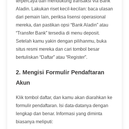
terpercaya dan mendukung transaksi via Bank
Aladin. Lakukan riset kecil-kecilan: baca ulasan
dari pemain lain, periksa lisensi operasional
mereka, dan pastikan opsi “Bank Aladin” atau
“Transfer Bank” tersedia di menu deposit.
Setelah kamu yakin dengan pilihanmu, buka
situs resmi mereka dan cari tombol besar
bertuliskan “Daftar” atau “Register”.
2. Mengisi Formulir Pendaftaran
Akun
Klik tombol daftar, dan kamu akan diarahkan ke
formulir pendaftaran. Isi data-datanya dengan
lengkap dan benar. Informasi yang diminta
biasanya meliputi: