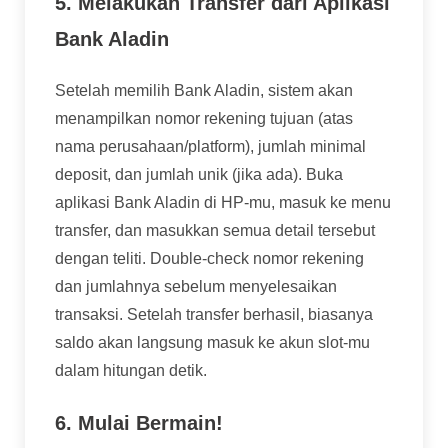
5. Melakukan Transfer dari Aplikasi
Bank Aladin
Setelah memilih Bank Aladin, sistem akan
menampilkan nomor rekening tujuan (atas
nama perusahaan/platform), jumlah minimal
deposit, dan jumlah unik (jika ada). Buka
aplikasi Bank Aladin di HP-mu, masuk ke menu
transfer, dan masukkan semua detail tersebut
dengan teliti. Double-check nomor rekening
dan jumlahnya sebelum menyelesaikan
transaksi. Setelah transfer berhasil, biasanya
saldo akan langsung masuk ke akun slot-mu
dalam hitungan detik.
6. Mulai Bermain!