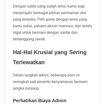
Dengan saldo yang sudah terisi, kamu siap
menjelajahi berbagai pilihan permainan slot
yang tersedia. Pilih game dengan tema yang
kamu sukai, pahami aturan mainnya, dan selalu
ingat untuk bermain dengan santai dan
bertanggung jawab.
Hal-Hal Krusial yang Sering
Terlewatkan
Selain langkah teknis, beberapa poin ini
seringkali jadi penentu kenyamanan bermain
jangka panjang.
Perhatikan Biaya Admin