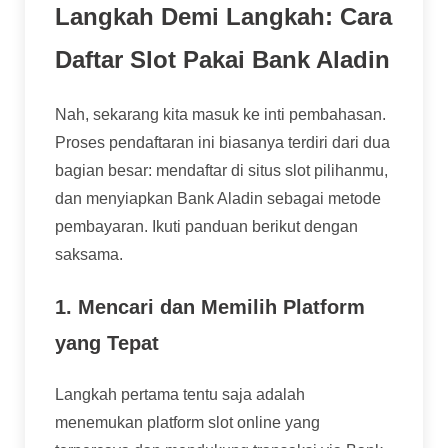
Langkah Demi Langkah: Cara
Daftar Slot Pakai Bank Aladin
Nah, sekarang kita masuk ke inti pembahasan.
Proses pendaftaran ini biasanya terdiri dari dua
bagian besar: mendaftar di situs slot pilihanmu,
dan menyiapkan Bank Aladin sebagai metode
pembayaran. Ikuti panduan berikut dengan
saksama.
1. Mencari dan Memilih Platform
yang Tepat
Langkah pertama tentu saja adalah
menemukan platform slot online yang