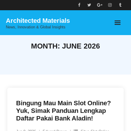
Skip
to
Architected Materials
content
News, Innovation & Global Insights
MONTH:
JUNE 2026
Bingung Mau Main Slot Online?
Yuk, Simak Panduan Lengkap
Daftar Pakai Bank Aladin!