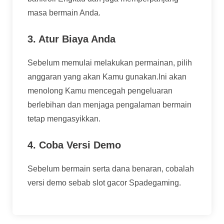
masa bermain Anda.
3. Atur Biaya Anda
Sebelum memulai melakukan permainan, pilih
anggaran yang akan Kamu gunakan.Ini akan
menolong Kamu mencegah pengeluaran
berlebihan dan menjaga pengalaman bermain
tetap mengasyikkan.
4. Coba Versi Demo
Sebelum bermain serta dana benaran, cobalah
versi demo sebab slot gacor Spadegaming.