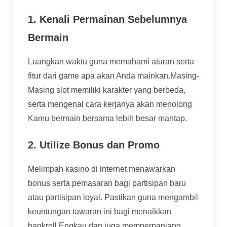
1. Kenali Permainan Sebelumnya
Bermain
Luangkan waktu guna memahami aturan serta
fitur dari game apa akan Anda mainkan.Masing-
Masing slot memiliki karakter yang berbeda,
serta mengenal cara kerjanya akan menolong
Kamu bermain bersama lebih besar mantap.
2. Utilize Bonus dan Promo
Melimpah kasino di internet menawarkan
bonus serta pemasaran bagi partisipan baru
atau partisipan loyal. Pastikan guna mengambil
keuntungan tawaran ini bagi menaikkan
bankroll Engkau dan juga memperpanjang