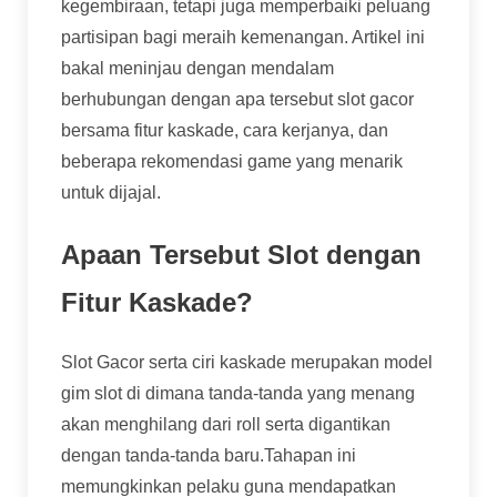
kegembiraan, tetapi juga memperbaiki peluang
partisipan bagi meraih kemenangan. Artikel ini
bakal meninjau dengan mendalam
berhubungan dengan apa tersebut slot gacor
bersama fitur kaskade, cara kerjanya, dan
beberapa rekomendasi game yang menarik
untuk dijajal.
Apaan Tersebut Slot dengan
Fitur Kaskade?
Slot Gacor serta ciri kaskade merupakan model
gim slot di dimana tanda-tanda yang menang
akan menghilang dari roll serta digantikan
dengan tanda-tanda baru.Tahapan ini
memungkinkan pelaku guna mendapatkan