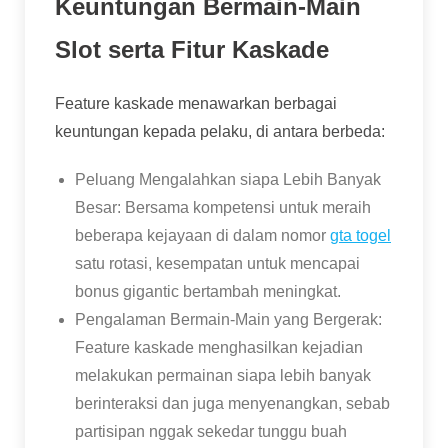
Keuntungan Bermain-Main
Slot serta Fitur Kaskade
Feature kaskade menawarkan berbagai
keuntungan kepada pelaku, di antara berbeda:
Peluang Mengalahkan siapa Lebih Banyak
Besar: Bersama kompetensi untuk meraih
beberapa kejayaan di dalam nomor
gta togel
satu rotasi, kesempatan untuk mencapai
bonus gigantic bertambah meningkat.
Pengalaman Bermain-Main yang Bergerak:
Feature kaskade menghasilkan kejadian
melakukan permainan siapa lebih banyak
berinteraksi dan juga menyenangkan, sebab
partisipan nggak sekedar tunggu buah