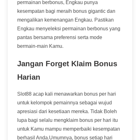
permainan berbonus, Engkau punya
kesempatan bagi meraih bonus gigantic dan
mengalikan kemenangan Engkau. Pastikan
Engkau menyeleksi permainan berbonus yang
pantas bersama preferensi serta mode
bermain-main Kamu.
Jangan Forget Klaim Bonus
Harian
Slot88 acap kali menawarkan bonus per hari
untuk kelompok pemainnya sebagai wujud
apresiasi dari kesetiaan mereka. Tidak Boleh
lupa bagi selalu mengklaim bonus per hari itu
untuk Kamu mampu memperbaiki kesempatan
berhasil Anda.Umumnya, bonus setiap hari