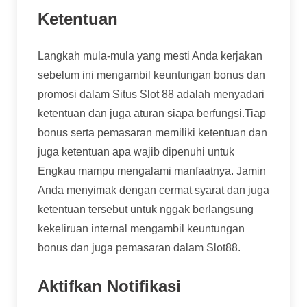
Ketentuan
Langkah mula-mula yang mesti Anda kerjakan
sebelum ini mengambil keuntungan bonus dan
promosi dalam Situs Slot 88 adalah menyadari
ketentuan dan juga aturan siapa berfungsi.Tiap
bonus serta pemasaran memiliki ketentuan dan
juga ketentuan apa wajib dipenuhi untuk
Engkau mampu mengalami manfaatnya. Jamin
Anda menyimak dengan cermat syarat dan juga
ketentuan tersebut untuk nggak berlangsung
kekeliruan internal mengambil keuntungan
bonus dan juga pemasaran dalam Slot88.
Aktifkan Notifikasi