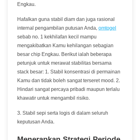
Engkau.
Hafalkan guna stabil diam dan juga rasional
internal pengambilan putusan Anda,
omtogel
sebab no. 1 kekhilafan kecil mampu
mengakibatkan Kamu kehilangan sebagian
besar chip Engkau. Berikut ialah beberapa
petunjuk untuk merawat stabilitas bersama
stack besar: 1. Stabil konsentrasi di permainan
Kamu dan tidak boleh sangat terseret mood. 2.
Hindari sangat percaya pribadi maupun terlalu
khawatir untuk mengambil risiko.
3. Stabil sepi serta logis di dalam seluruh
keputusan Anda.
Menerapkan Strategi Periode