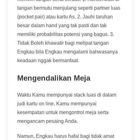
tangan bermutu menjulang seperti partner luas
(pocket pair) atau kartu As. 2. Jauhi taruhan
besar dalam hand yang tak pasti dan tak
memiliki probabilitas potensi yang bagus. 3.
Tidak Boleh khawatir bagi melipat tangan
Engkau bila Engkau mengalami bahwasanya
keadaan nggak bermanfaat.
Mengendalikan Meja
Waktu Kamu mempunyai stack luas di dalam
judi kartu on line, Kamu mempunyai
kesempatan untuk mengontrol meja serta
mengancam pesaing Anda.
Namun, Engkau harus hafal bagi tidak amat