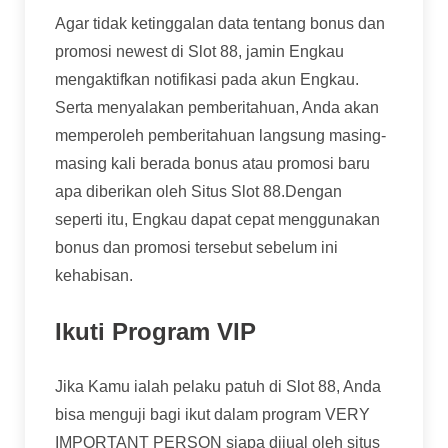
Agar tidak ketinggalan data tentang bonus dan
promosi newest di Slot 88, jamin Engkau
mengaktifkan notifikasi pada akun Engkau.
Serta menyalakan pemberitahuan, Anda akan
memperoleh pemberitahuan langsung masing-
masing kali berada bonus atau promosi baru
apa diberikan oleh Situs Slot 88.Dengan
seperti itu, Engkau dapat cepat menggunakan
bonus dan promosi tersebut sebelum ini
kehabisan.
Ikuti Program VIP
Jika Kamu ialah pelaku patuh di Slot 88, Anda
bisa menguji bagi ikut dalam program VERY
IMPORTANT PERSON siapa dijual oleh situs