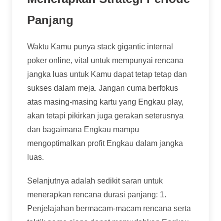
Panjang
Waktu Kamu punya stack gigantic internal
poker online, vital untuk mempunyai rencana
jangka luas untuk Kamu dapat tetap tetap dan
sukses dalam meja. Jangan cuma berfokus
atas masing-masing kartu yang Engkau play,
akan tetapi pikirkan juga gerakan seterusnya
dan bagaimana Engkau mampu
mengoptimalkan profit Engkau dalam jangka
luas.
Selanjutnya adalah sedikit saran untuk
menerapkan rencana durasi panjang: 1.
Penjelajahan bermacam-macam rencana serta