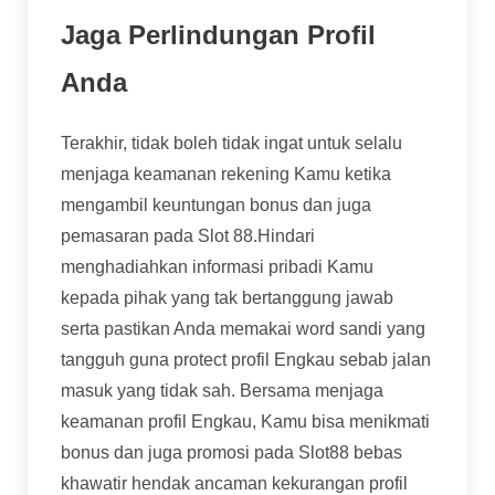
Jaga Perlindungan Profil
Anda
Terakhir, tidak boleh tidak ingat untuk selalu
menjaga keamanan rekening Kamu ketika
mengambil keuntungan bonus dan juga
pemasaran pada Slot 88.Hindari
menghadiahkan informasi pribadi Kamu
kepada pihak yang tak bertanggung jawab
serta pastikan Anda memakai word sandi yang
tangguh guna protect profil Engkau sebab jalan
masuk yang tidak sah. Bersama menjaga
keamanan profil Engkau, Kamu bisa menikmati
bonus dan juga promosi pada Slot88 bebas
khawatir hendak ancaman kekurangan profil