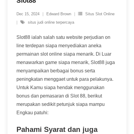
Slot88
Dec 15, 2024
Edward Brown
Situs Slot Online
situs judi online terpercaya
Slot88 ialah salah satu website perjudian on
line terdepan siapa menyediakan aneka
permainan slot online siapa menarik. Di Luar
menawarkan game siapa menarik, Slot88 juga
menyampaikan berbagai bonus serta
peningkatan menggaet untuk para pelakunya.
Untuk Kamu siapa hendak menggunakan
bonus dan pemasaran di Slot 88, berikut
merupakan sedikit petunjuk siapa mampu
Engkau patuhi:
Pahami Syarat dan juga