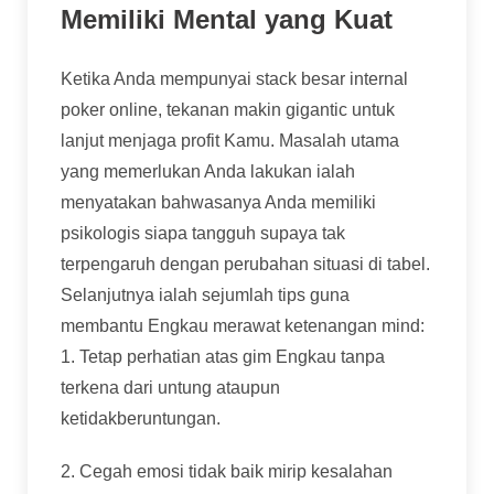
Memiliki Mental yang Kuat
Ketika Anda mempunyai stack besar internal
poker online, tekanan makin gigantic untuk
lanjut menjaga profit Kamu. Masalah utama
yang memerlukan Anda lakukan ialah
menyatakan bahwasanya Anda memiliki
psikologis siapa tangguh supaya tak
terpengaruh dengan perubahan situasi di tabel.
Selanjutnya ialah sejumlah tips guna
membantu Engkau merawat ketenangan mind:
1. Tetap perhatian atas gim Engkau tanpa
terkena dari untung ataupun
ketidakberuntungan.
2. Cegah emosi tidak baik mirip kesalahan