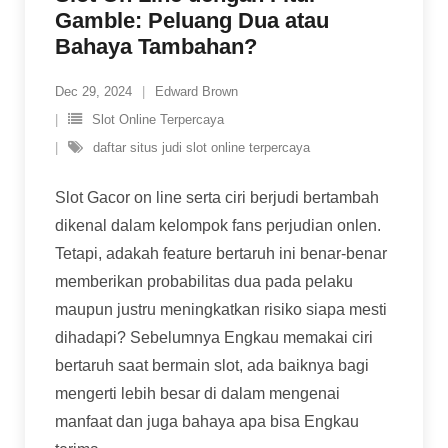
Gamble: Peluang Dua atau
Bahaya Tambahan?
Dec 29, 2024
Edward Brown
Slot Online Terpercaya
daftar situs judi slot online terpercaya
Slot Gacor on line serta ciri berjudi bertambah
dikenal dalam kelompok fans perjudian onlen.
Tetapi, adakah feature bertaruh ini benar-benar
memberikan probabilitas dua pada pelaku
maupun justru meningkatkan risiko siapa mesti
dihadapi? Sebelumnya Engkau memakai ciri
bertaruh saat bermain slot, ada baiknya bagi
mengerti lebih besar di dalam mengenai
manfaat dan juga bahaya apa bisa Engkau