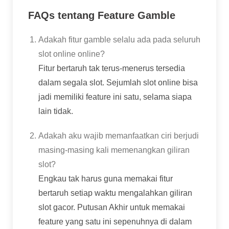
FAQs tentang Feature Gamble
Adakah fitur gamble selalu ada pada seluruh
slot online online?
Fitur bertaruh tak terus-menerus tersedia
dalam segala slot. Sejumlah slot online bisa
jadi memiliki feature ini satu, selama siapa
lain tidak.
Adakah aku wajib memanfaatkan ciri berjudi
masing-masing kali memenangkan giliran
slot?
Engkau tak harus guna memakai fitur
bertaruh setiap waktu mengalahkan giliran
slot gacor. Putusan Akhir untuk memakai
feature yang satu ini sepenuhnya di dalam