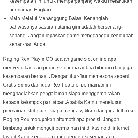
kesempatan ini untuk memperpanjang waktu melakukan
permainan Engkau.
Main Melalui Menanggung Balas: Kenanglah
bahwasanya sasaran utama gim adalah bersenang-
senang. Jangan lepaskan game mengganggu kehidupan
sehari-hari Anda.
Raging Rex Play’n GO adalah game slot online apa
menyediakan campuran sempurna antara hiburan dan juga
kesempatan berhasil. Dengan fitur-fitur memesona seperti
Gratis Spins dan juga Rex Feature, permainan ini
menghadiahkan pengalaman siapa menggembirakan
kepada kelompok partisipan.Apabila Kamu menelusuri
permainan slot gacor siapa mengasyikkan dan juga full aksi,
Raging Rex merupakan alternatif apa presisi. Jangan
bimbang untuk menguji permainan ini di kasino di internet
favorit Kamu serta alami independen keseruan apa