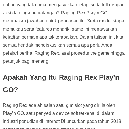
online yang tak cuma mengasyikkan tetapi serta full dengan
aksi dan juga petualangan? Raging Rex Play’n GO
merupakan jawaban untuk pencarian itu. Serta model siapa
memukau serta features menarik, game ini menawarkan
kejadian bermain apa tak terabaikan. Dalam tulisan ini, kita
semua hendak mendiskusikan semua apa perlu Anda
pelajari perihal Raging Rex, asal prosedur the game hingga
petunjuk bagi menang.
Apakah Yang Itu Raging Rex Play’n
GO?
Raging Rex adalah salah satu gim slot yang dirilis oleh
Play’n GO, satu penyedia device soft terkenal di dalam
industri perjudian di internet.Diluncurkan pada tahun 2019,