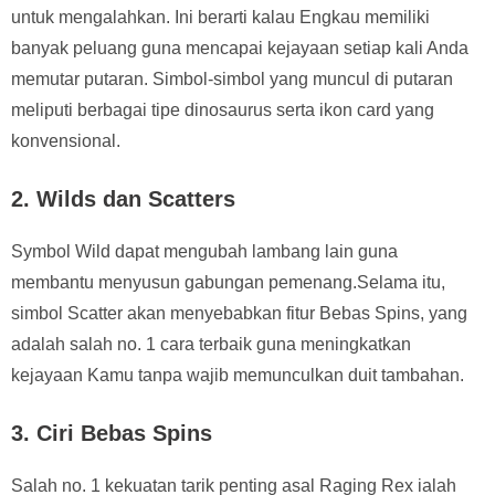
untuk mengalahkan. Ini berarti kalau Engkau memiliki
banyak peluang guna mencapai kejayaan setiap kali Anda
memutar putaran. Simbol-simbol yang muncul di putaran
meliputi berbagai tipe dinosaurus serta ikon card yang
konvensional.
2. Wilds dan Scatters
Symbol Wild dapat mengubah lambang lain guna
membantu menyusun gabungan pemenang.Selama itu,
simbol Scatter akan menyebabkan fitur Bebas Spins, yang
adalah salah no. 1 cara terbaik guna meningkatkan
kejayaan Kamu tanpa wajib memunculkan duit tambahan.
3. Ciri Bebas Spins
Salah no. 1 kekuatan tarik penting asal Raging Rex ialah