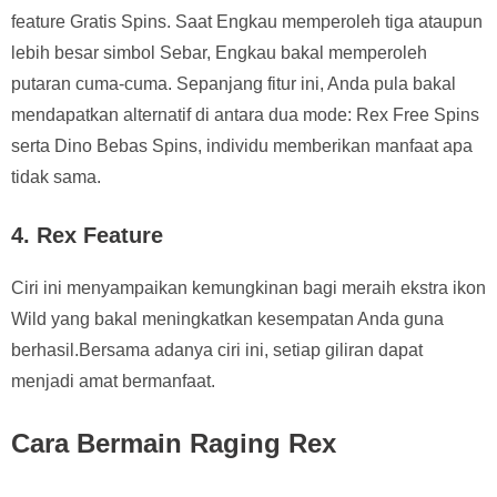
feature Gratis Spins. Saat Engkau memperoleh tiga ataupun
lebih besar simbol Sebar, Engkau bakal memperoleh
putaran cuma-cuma. Sepanjang fitur ini, Anda pula bakal
mendapatkan alternatif di antara dua mode: Rex Free Spins
serta Dino Bebas Spins, individu memberikan manfaat apa
tidak sama.
4. Rex Feature
Ciri ini menyampaikan kemungkinan bagi meraih ekstra ikon
Wild yang bakal meningkatkan kesempatan Anda guna
berhasil.Bersama adanya ciri ini, setiap giliran dapat
menjadi amat bermanfaat.
Cara Bermain Raging Rex