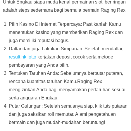
Untuk Engkau siapa muda kenal permainan slot, beriringan
adalah steps sederhana bagi bermula bermain Raging Rex:
Pilih Kasino Di Internet Terpercaya: Pastikanlah Kamu
menentukan kasino yang memberikan Raging Rex dan
juga memiliki reputasi bagus.
Daftar dan juga Lakukan Simpanan: Setelah mendaftar,
result hk lotto
kerjakan deposit cocok serta metode
pembayaran yang Anda pilih.
Tentukan Taruhan Anda: Sebelumnya berputar putaran,
rencana kuantitas taruhan Kamu.Raging Rex
mengizinkan Anda bagi menyamakan pertaruhan sesuai
serta anggaran Engkau.
Putar Gulungan: Setelah semuanya siap, klik tuts putaran
dan juga saksikan roll memutar. Alami pengetahuan
bermain dan juga mudah-mudahan beruntung!