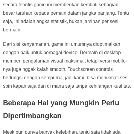
secara teoritis game ini memberikan kembali sebagian
besar taruhan kepada pemain dalam jangka panjang. Tentu
saja, ini adalah angka statistik, bukan jaminan per sesi
bermain.
Dari sisi kenyamanan, game ini umumnya dioptimalkan
dengan baik untuk berbagai device. Bermain di desktop
memberi pengalaman visual maksimal, tetapi versi mobile-
nya juga nggak kalah smooth. Touchscreen controls
berfungsi dengan sempurna, jadi kamu bisa menikmati sesi
spin kapan saja dan di mana saja tanpa kehilangan kualitas.
Beberapa Hal yang Mungkin Perlu
Dipertimbangkan
Meskipun punya banyak kelebihan, tentu saja tidak ada