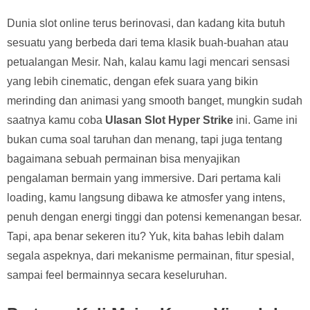
Dunia slot online terus berinovasi, dan kadang kita butuh
sesuatu yang berbeda dari tema klasik buah-buahan atau
petualangan Mesir. Nah, kalau kamu lagi mencari sensasi
yang lebih cinematic, dengan efek suara yang bikin
merinding dan animasi yang smooth banget, mungkin sudah
saatnya kamu coba
Ulasan Slot Hyper Strike
ini. Game ini
bukan cuma soal taruhan dan menang, tapi juga tentang
bagaimana sebuah permainan bisa menyajikan
pengalaman bermain yang immersive. Dari pertama kali
loading, kamu langsung dibawa ke atmosfer yang intens,
penuh dengan energi tinggi dan potensi kemenangan besar.
Tapi, apa benar sekeren itu? Yuk, kita bahas lebih dalam
segala aspeknya, dari mekanisme permainan, fitur spesial,
sampai feel bermainnya secara keseluruhan.