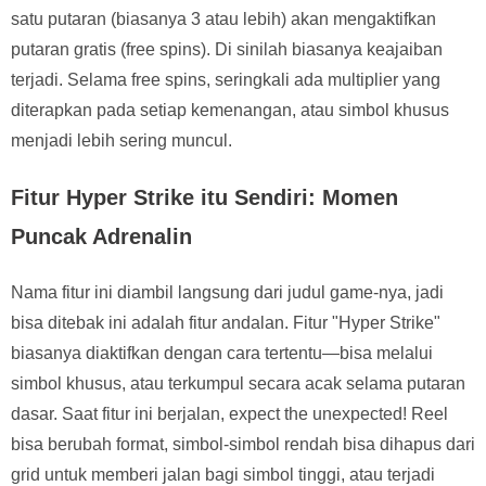
satu putaran (biasanya 3 atau lebih) akan mengaktifkan
putaran gratis (free spins). Di sinilah biasanya keajaiban
terjadi. Selama free spins, seringkali ada multiplier yang
diterapkan pada setiap kemenangan, atau simbol khusus
menjadi lebih sering muncul.
Fitur Hyper Strike itu Sendiri: Momen
Puncak Adrenalin
Nama fitur ini diambil langsung dari judul game-nya, jadi
bisa ditebak ini adalah fitur andalan. Fitur "Hyper Strike"
biasanya diaktifkan dengan cara tertentu—bisa melalui
simbol khusus, atau terkumpul secara acak selama putaran
dasar. Saat fitur ini berjalan, expect the unexpected! Reel
bisa berubah format, simbol-simbol rendah bisa dihapus dari
grid untuk memberi jalan bagi simbol tinggi, atau terjadi