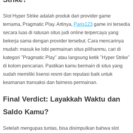
Slot Hyper Strike adalah produk dari provider game
ternama, Pragmatic Play. Artinya,
Paris123
game ini tersedia
secara luas di ratusan situs judi online terpercaya yang
bekerja sama dengan provider tersebut. Cara mencarinya
mudah: masuk ke lobi permainan situs pilihanmu, cari di
kategori "Pragmatic Play" atau langsung ketik "Hyper Strike"
di kolom pencarian. Pastikan kamu bermain di situs yang
sudah memiliki lisensi resmi dan reputasi baik untuk
keamanan transaksi dan fairness permainan.
Final Verdict: Layakkah Waktu dan
Saldo Kamu?
Setelah mengupas tuntas, bisa disimpulkan bahwa slot