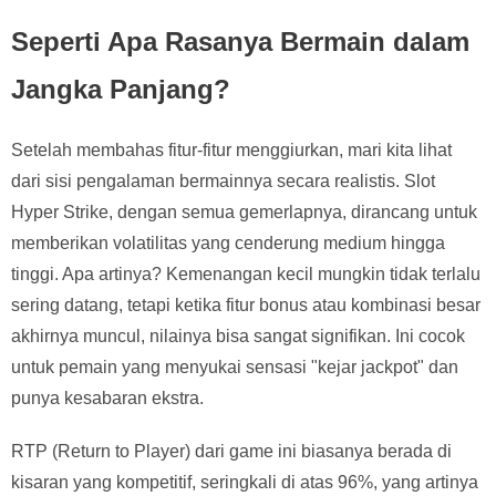
Seperti Apa Rasanya Bermain dalam
Jangka Panjang?
Setelah membahas fitur-fitur menggiurkan, mari kita lihat
dari sisi pengalaman bermainnya secara realistis. Slot
Hyper Strike, dengan semua gemerlapnya, dirancang untuk
memberikan volatilitas yang cenderung medium hingga
tinggi. Apa artinya? Kemenangan kecil mungkin tidak terlalu
sering datang, tetapi ketika fitur bonus atau kombinasi besar
akhirnya muncul, nilainya bisa sangat signifikan. Ini cocok
untuk pemain yang menyukai sensasi "kejar jackpot" dan
punya kesabaran ekstra.
RTP (Return to Player) dari game ini biasanya berada di
kisaran yang kompetitif, seringkali di atas 96%, yang artinya