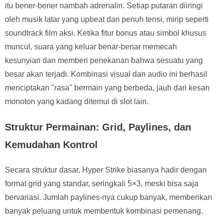
itu bener-bener nambah adrenalin. Setiap putaran diiringi
oleh musik latar yang upbeat dan penuh tensi, mirip seperti
soundtrack film aksi. Ketika fitur bonus atau simbol khusus
muncul, suara yang keluar benar-benar memecah
kesunyian dan memberi penekanan bahwa sesuatu yang
besar akan terjadi. Kombinasi visual dan audio ini berhasil
menciptakan "rasa" bermain yang berbeda, jauh dari kesan
monoton yang kadang ditemui di slot lain.
Struktur Permainan: Grid, Paylines, dan
Kemudahan Kontrol
Secara struktur dasar, Hyper Strike biasanya hadir dengan
format grid yang standar, seringkali 5×3, meski bisa saja
bervariasi. Jumlah paylines-nya cukup banyak, memberikan
banyak peluang untuk membentuk kombinasi pemenang.