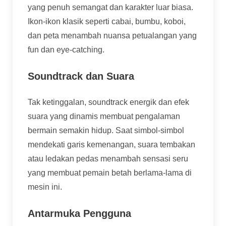
yang penuh semangat dan karakter luar biasa.
Ikon-ikon klasik seperti cabai, bumbu, koboi,
dan peta menambah nuansa petualangan yang
fun dan eye-catching.
Soundtrack dan Suara
Tak ketinggalan, soundtrack energik dan efek
suara yang dinamis membuat pengalaman
bermain semakin hidup. Saat simbol-simbol
mendekati garis kemenangan, suara tembakan
atau ledakan pedas menambah sensasi seru
yang membuat pemain betah berlama-lama di
mesin ini.
Antarmuka Pengguna