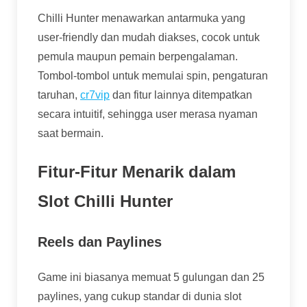
Chilli Hunter menawarkan antarmuka yang
user-friendly dan mudah diakses, cocok untuk
pemula maupun pemain berpengalaman.
Tombol-tombol untuk memulai spin, pengaturan
taruhan,
cr7vip
dan fitur lainnya ditempatkan
secara intuitif, sehingga user merasa nyaman
saat bermain.
Fitur-Fitur Menarik dalam
Slot Chilli Hunter
Reels dan Paylines
Game ini biasanya memuat 5 gulungan dan 25
paylines, yang cukup standar di dunia slot