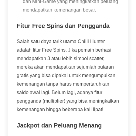
dan Mini-Game yang meningkatkan peluang
mendapatkan kemenangan besar.
Fitur Free Spins dan Pengganda
Salah satu daya tarik utama Chilli Hunter
adalah fitur Free Spins. Jika pemain berhasil
mendapatkan 3 atau lebih simbol scatter,
mereka akan mendapatkan sejumlah putaran
gratis yang bisa dipakai untuk mengumpulkan
kemenangan tanpa harus mempertaruhkan
saldo awal lagi. Belum lagi, adanya fitur
pengganda (multiplier) yang bisa meningkatkan
kemenangan hingga beberapa kali lipat!
Jackpot dan Peluang Menang