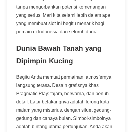
tanpa mengorbankan potensi kemenangan
yang serius. Mari kita selami lebih dalam apa
yang membuat slot ini begitu menarik bagi
pemain di Indonesia dan seluruh dunia.
Dunia Bawah Tanah yang
Dipimpin Kucing
Begitu Anda memuat permainan, atmosfernya
langsung terasa. Desain grafisnya khas
Pragmatic Play: tajam, berwarna, dan penuh
detail. Latar belakangnya adalah lorong kota
malam yang misterius, dengan siluet gedung-
gedung dan cahaya bulan. Simbol-simbolnya
adalah bintang utama pertunjukan. Anda akan