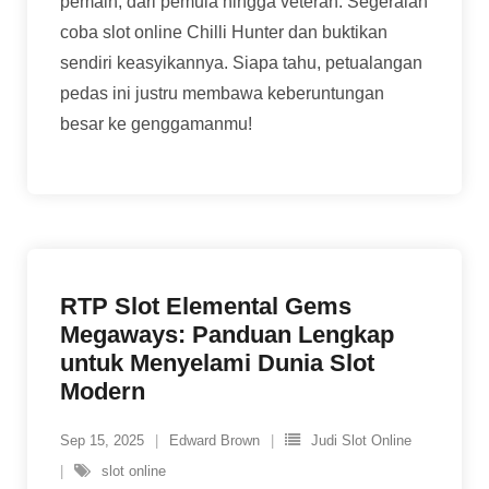
pemain, dari pemula hingga veteran. Segeralah
coba slot online Chilli Hunter dan buktikan
sendiri keasyikannya. Siapa tahu, petualangan
pedas ini justru membawa keberuntungan
besar ke genggamanmu!
RTP Slot Elemental Gems
Megaways: Panduan Lengkap
untuk Menyelami Dunia Slot
Modern
Sep 15, 2025
Edward Brown
Judi Slot Online
slot online