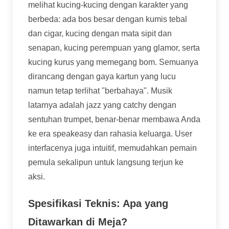
melihat kucing-kucing dengan karakter yang
berbeda: ada bos besar dengan kumis tebal
dan cigar, kucing dengan mata sipit dan
senapan, kucing perempuan yang glamor, serta
kucing kurus yang memegang bom. Semuanya
dirancang dengan gaya kartun yang lucu
namun tetap terlihat "berbahaya". Musik
latarnya adalah jazz yang catchy dengan
sentuhan trumpet, benar-benar membawa Anda
ke era speakeasy dan rahasia keluarga. User
interfacenya juga intuitif, memudahkan pemain
pemula sekalipun untuk langsung terjun ke
aksi.
Spesifikasi Teknis: Apa yang
Ditawarkan di Meja?