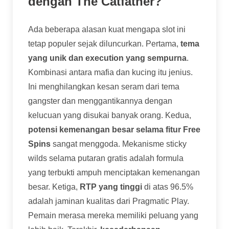
dengan The Catfather?
Ada beberapa alasan kuat mengapa slot ini
tetap populer sejak diluncurkan. Pertama,
tema
yang unik dan execution yang sempurna
.
Kombinasi antara mafia dan kucing itu jenius.
Ini menghilangkan kesan seram dari tema
gangster dan menggantikannya dengan
kelucuan yang disukai banyak orang. Kedua,
potensi kemenangan besar selama fitur Free
Spins
sangat menggoda. Mekanisme sticky
wilds selama putaran gratis adalah formula
yang terbukti ampuh menciptakan kemenangan
besar. Ketiga,
RTP yang tinggi
di atas 96.5%
adalah jaminan kualitas dari Pragmatic Play.
Pemain merasa mereka memiliki peluang yang