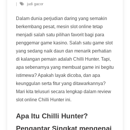
judi gacor
Dalam dunia perjudian daring yang semakin
berkembang pesat, mesin slot online tetap
menjadi salah satu pilihan favorit bagi para
penggemar game kasino. Salah satu game slot
yang sedang naik daun dan menarik perhatian
di kalangan pemain adalah Chilli Hunter. Tapi,
apa sebenarnya yang membuat game ini begitu
istimewa? Apakah layak dicoba, dan apa
keunggulan serta fitur yang ditawarkannya?
Mari kita telusuri secara lengkap dalam review
slot online Chilli Hunter ini.
Apa Itu Chilli Hunter?
Pengantar Singkat mengenai