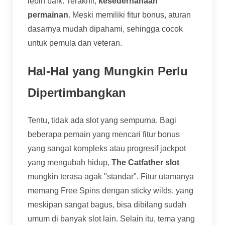
lebih baik. Terakhir,
kesederhanaan
permainan
. Meski memiliki fitur bonus, aturan
dasarnya mudah dipahami, sehingga cocok
untuk pemula dan veteran.
Hal-Hal yang Mungkin Perlu
Dipertimbangkan
Tentu, tidak ada slot yang sempurna. Bagi
beberapa pemain yang mencari fitur bonus
yang sangat kompleks atau progresif jackpot
yang mengubah hidup,
The Catfather slot
mungkin terasa agak "standar". Fitur utamanya
memang Free Spins dengan sticky wilds, yang
meskipan sangat bagus, bisa dibilang sudah
umum di banyak slot lain. Selain itu, tema yang