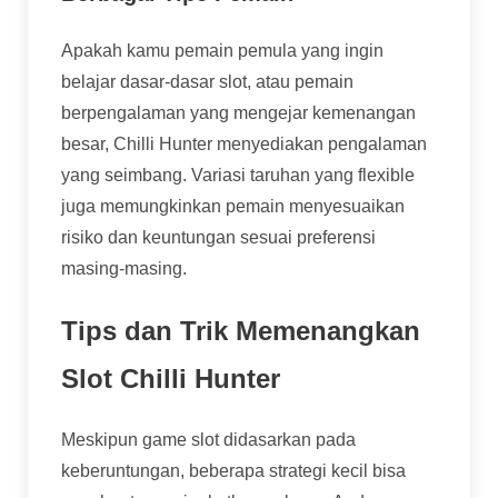
Apakah kamu pemain pemula yang ingin
belajar dasar-dasar slot, atau pemain
berpengalaman yang mengejar kemenangan
besar, Chilli Hunter menyediakan pengalaman
yang seimbang. Variasi taruhan yang flexible
juga memungkinkan pemain menyesuaikan
risiko dan keuntungan sesuai preferensi
masing-masing.
Tips dan Trik Memenangkan
Slot Chilli Hunter
Meskipun game slot didasarkan pada
keberuntungan, beberapa strategi kecil bisa