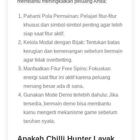
membantu meningkatkan peluang Anda:
Pahami Pola Permainan: Pelajari fitur-fitur
khusus dan simbol-simbol penting agar lebih
siap saat fitur aktif.
Kelola Modal dengan Bijak: Tentukan batas
kerugian dan kemenangan sebelum bermain
agar tidak overbetting.
Manfaatkan Fitur Free Spins: Fokuskan
energi saat fitur ini aktif karena peluang
menang besar ada di sana.
Gunakan Mode Demo terlebih dahulu: Jika
tersedia, bermain demo bisa membantu
kamu mengerti mekanisme game sebelum
taruhan nyata.
Apakah Chilli Hunter Layak